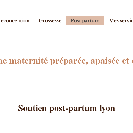
réconception
Grossesse
Post partum
Mes servi
ne maternité préparée, apaisée et
Soutien post-partum lyon