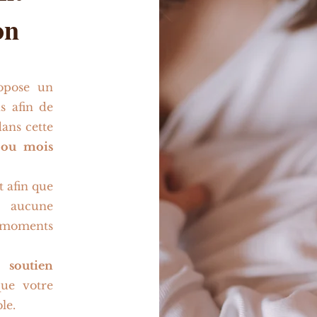
on
opose un
s afin de
ans cette
 ou mois
t afin que
z aucune
s moments
un
soutien
ue votre
le.