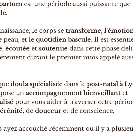
-partum
est une période aussi puissante que
le.
 naissance, le corps se
transforme
,
l’émotio
e peau, et le
quotidien bascule
. Il est essenti
e
,
écoutée
et
soutenue
dans cette phase déli
ièrement durant le premier mois appelé aus
 que
doula spécialisée
dans le
post-natal à Ly
opose un
accompagnement bienveillant
et
alisé
pour vous aider à traverser cette pério
sérénité
, de
douceur
et de conscience.
 ayez accouché récemment ou il y a plusieu