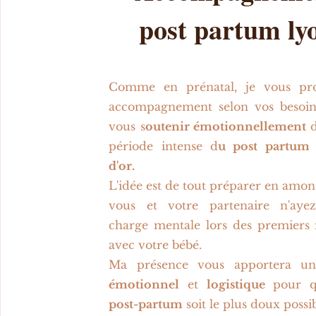
post partum ly
Comme en prénatal, je vous pr
accompagnement selon vos besoin
vous s
outenir émotionnellement
d
période intense d
u post partum
d'or.
L'idée est de tout préparer en amon
vous et votre partenaire n'aye
charge mentale lors des premier
avec votre bébé.
Ma présence vous apportera 
émotionnel
et
logistique
pour q
post-partum
soit le plus doux possib