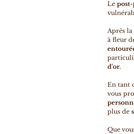
Le
post
vulnérab
Après la
à fleur d
entouré
particul
d'or.
En tant
vous pr
personn
plus de
Que vous