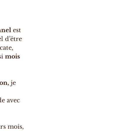
nnel
est
el d’être
cate,
si
mois
on,
je
de avec
rs mois,