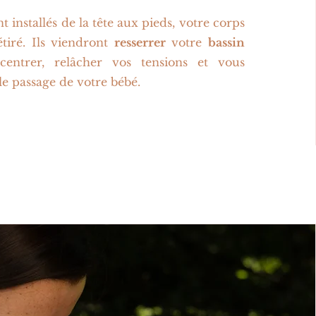
t installés de la tête aux pieds, votre corps
étiré. Ils viendront
resserrer
votre
bassin
entrer, relâcher vos tensions et vous
le passage de votre bébé.