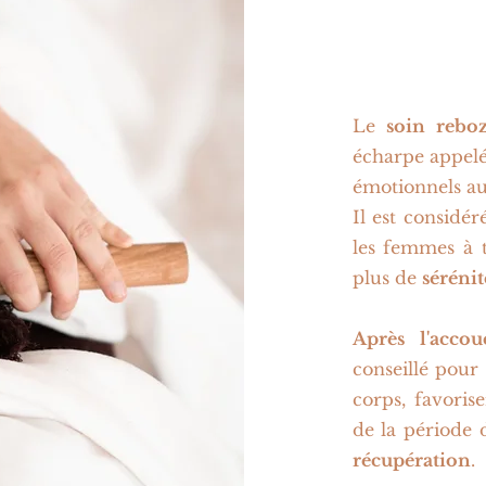
Le
soin
rebo
écharpe appel
émotionnels a
Il est consid
les femmes à 
plus de
sérénit
Après l'acco
conseillé pour
corps, favoris
de la période d
récupération
.