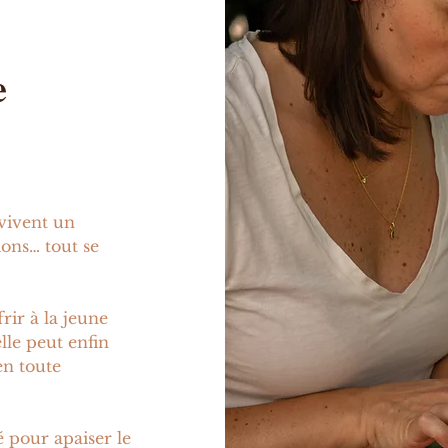
e
 vivent un
ions… tout se
rir à la jeune
le peut enfin
en toute
 pour apaiser le