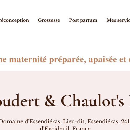
réconception
Grossesse
Post partum
Mes servi
ne maternité préparée, apaisée et
udert & Chaulot's 
Domaine d'Essendiéras, Lieu-dit, Essendiéras, 2
d'Excideuil, France