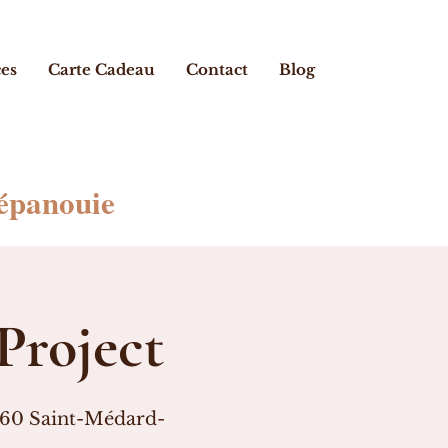
ces
Carte Cadeau
Contact
Blog
 épanouie
Project
4160 Saint-Médard-