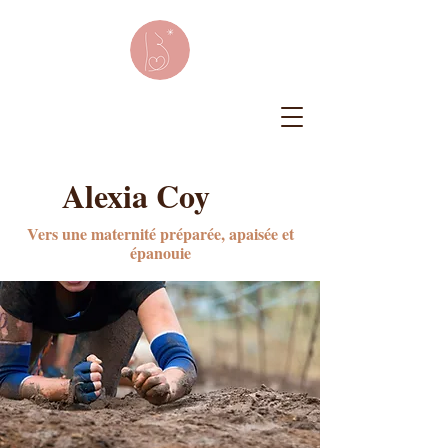
Alexia Coy
Vers une maternité préparée, apaisée et
épanouie