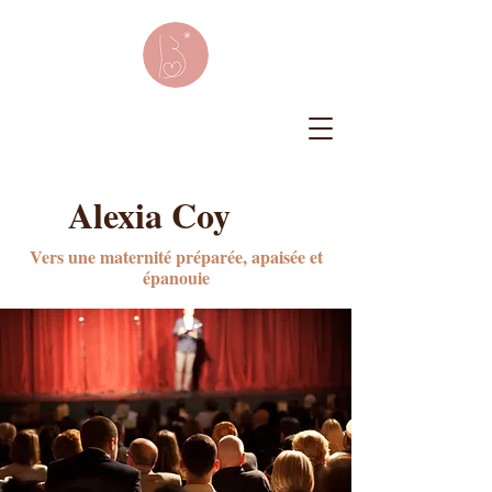
Alexia Coy
Vers une maternité préparée, apaisée et
épanouie