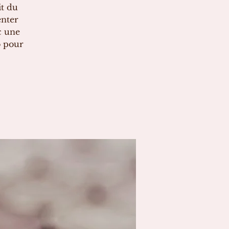
it du
enter
c une
o pour