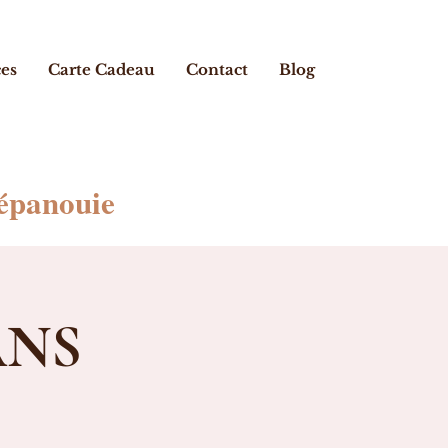
ces
Carte Cadeau
Contact
Blog
 épanouie
ANS