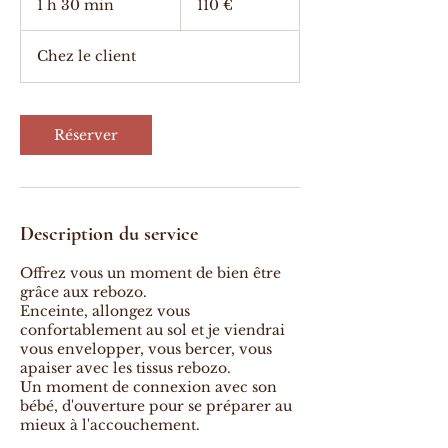
1 h 30 min
1
110 €
3
0
Chez le client
m
i
n
Réserver
Description du service
Offrez vous un moment de bien être
grâce aux rebozo.
Enceinte, allongez vous
confortablement au sol et je viendrai
vous envelopper, vous bercer, vous
apaiser avec les tissus rebozo.
Un moment de connexion avec son
bébé, d'ouverture pour se préparer au
mieux à l'accouchement.
Soin à domicile