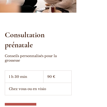
Consultation
prénatale
Conseils personnalisés pour la
grossesse
90
euros
1 h 30 min
1
90 €
3
0
Chez vous ou en visio
m
i
n