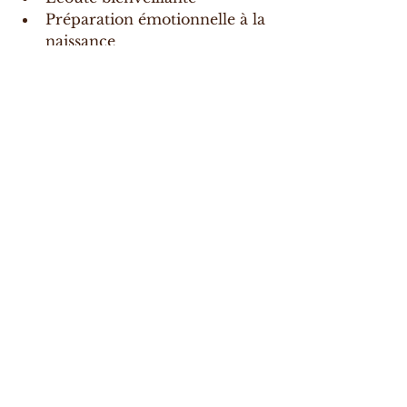
Préparation émotionnelle à la 
naissance
Massages prénataux et 
postnataux
Soin rebozo
Soutien post-partum
📍 Je me déplace à Lyon, dans les 
monts d'or et alentours.
Vous pouvez aussi 
offrir un soin à 
une future maman
.